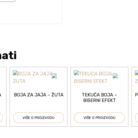
mati
A
BOJA ZA JAJA – ŽUTA
TEKUĆA BOJA –
P
BISERNI EFEKT
VIŠE O PROIZVODU
VIŠE O PROIZVODU