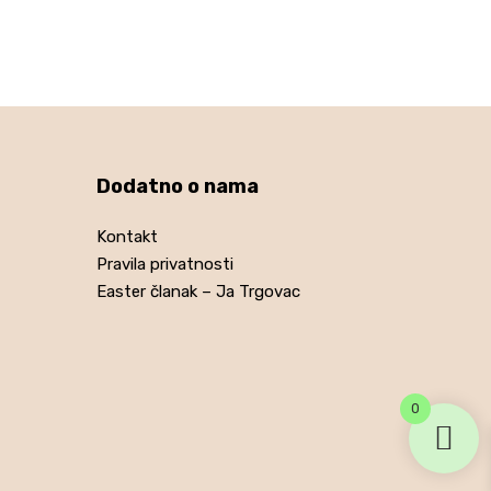
VIŠE
Dodatno o nama
Kontakt
Pravila privatnosti
Easter članak – Ja Trgovac
0