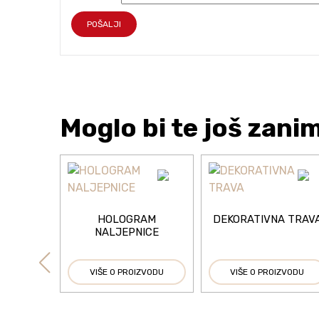
Moglo bi te još zani
HOLOGRAM
DEKORATIVNA TRAV
NALJEPNICE
VIŠE O PROIZVODU
VIŠE O PROIZVODU