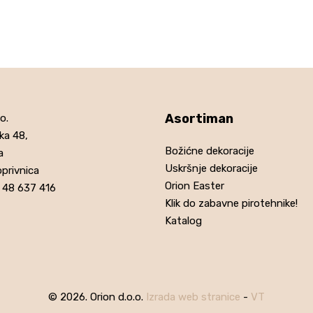
Asortiman
o.
ka 48,
Božićne dekoracije
a
Uskršnje dekoracije
privnica
Orion Easter
5 48 637 416
Klik do zabavne pirotehnike!
Katalog
© 2026. Orion d.o.o.
Izrada web stranice
-
VT