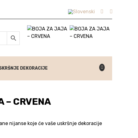
SKRŠNJE DEKORACIJE
A – CRVENA
ane nijanse koje će vaše uskršnje dekoracije