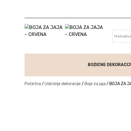
Skip to content
BOŽIĆNE DEKORACIJ
Početna
/
Uskršnje dekoracije
/
Boje za jaja
/
BOJA ZA J