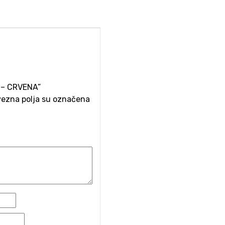
A – CRVENA”
ezna polja su označena