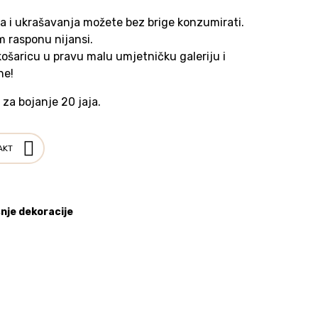
a i ukrašavanja možete bez brige konzumirati.
 rasponu nijansi.
košaricu u pravu malu umjetničku galeriju i
ne!
 za bojanje 20 jaja.
AKT
nje dekoracije