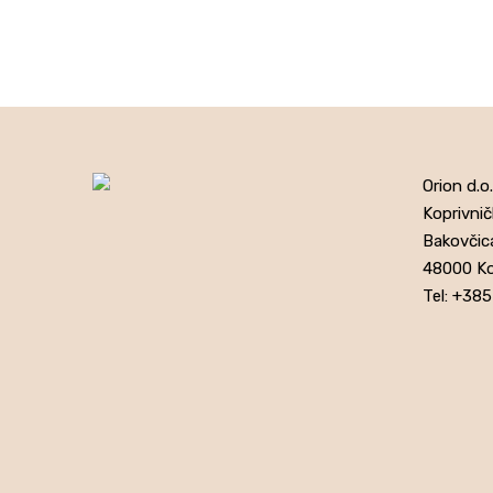
Orion d.o.
Koprivnič
Bakovčic
48000 Ko
Tel: +38