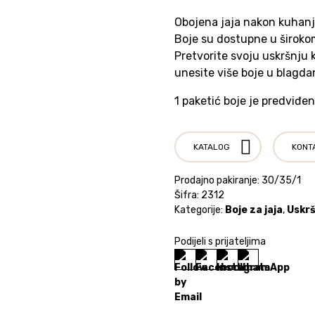
Obojena jaja nakon kuhanj
Boje su dostupne u širokom
Pretvorite svoju uskršnju 
unesite više boje u blagda
1 paketić boje je predviđen
KATALOG
KONT
Prodajno pakiranje: 30/35/1
Šifra:
2312
Kategorije:
Boje za jaja
,
Uskrš
Podijeli s prijateljima