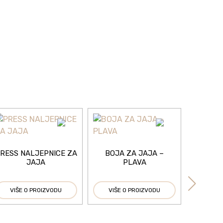
RESS NALJEPNICE ZA
BOJA ZA JAJA –
JAJA
PLAVA
VIŠE O PROIZVODU
VIŠE O PROIZVODU
TEKU
HOLO