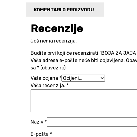
KOMENTARI O PROIZVODU
Recenzije
Još nema recenzija.
Budite prvi koji će recenzirati “BOJA ZA JAJ
Vaša adresa e-pošte neće biti objavljena.
Obav
sa
* (obavezno)
Vaša ocjena
*
Vaša recenzija:
*
Naziv
*
E-pošta
*