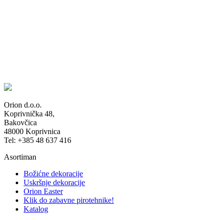
Orion d.o.o.
Koprivnička 48,
Bakovčica
48000 Koprivnica
Tel: +385 48 637 416
Asortiman
Božićne dekoracije
Uskršnje dekoracije
Orion Easter
Klik do zabavne pirotehnike!
Katalog