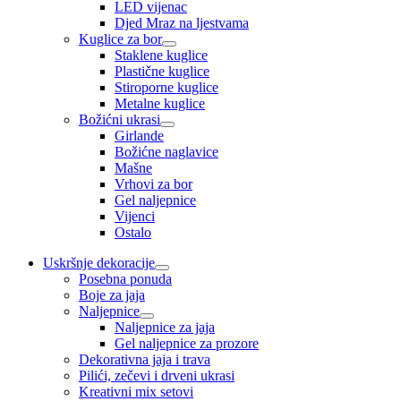
LED vijenac
Djed Mraz na ljestvama
Kuglice za bor
Staklene kuglice
Plastične kuglice
Stiroporne kuglice
Metalne kuglice
Božićni ukrasi
Girlande
Božićne naglavice
Mašne
Vrhovi za bor
Gel naljepnice
Vijenci
Ostalo
Uskršnje dekoracije
Posebna ponuda
Boje za jaja
Naljepnice
Naljepnice za jaja
Gel naljepnice za prozore
Dekorativna jaja i trava
Pilići, zečevi i drveni ukrasi
Kreativni mix setovi