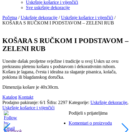
Uskršnje košarice i vijenčići
Sve uskršnje dekoracije
Početna
/
Uskršnje dekoracije
/
Uskršnje košarice i vijenčići
/
KOŠARA S RUČKOM I PODSTAVOM – ZELENI RUB
KOŠARA S RUČKOM I PODSTAVOM –
ZELENI RUB
Unesite dašak proljetne svježine i tradicije u svoj Uskrs uz ovu
prekrasnu pletenu košaru s podstavom i dekorativnim rubom.
Košara je lagana, čvrsta i idealna za slaganje pisanica, kolača,
poklona ili blagdanskog doručka.
Dimenzija košare je 40x30cm.
Katalog
Kontakt
Prodajno pakiranje: 6/1
Šifra:
2297
Kategorije:
Uskršnje dekoracije
,
Uskršnje košarice i vijenčići
Podijeli s prijateljima
Komentari o proizvodu