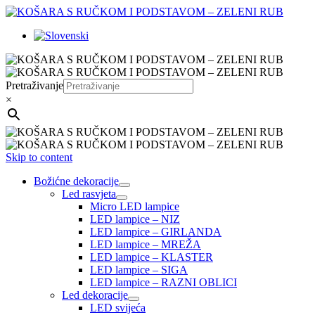
Pretraživanje
×
Skip to content
Božićne dekoracije
Led rasvjeta
Micro LED lampice
LED lampice – NIZ
LED lampice – GIRLANDA
LED lampice – MREŽA
LED lampice – KLASTER
LED lampice – SIGA
LED lampice – RAZNI OBLICI
Led dekoracije
LED svijeća