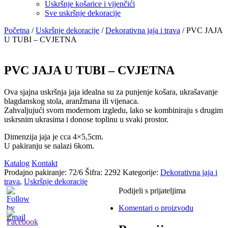
Uskršnje košarice i vijenčići
Sve uskršnje dekoracije
Početna
/
Uskršnje dekoracije
/
Dekorativna jaja i trava
/
PVC JAJA
U TUBI – CVJETNA
PVC JAJA U TUBI – CVJETNA
Ova sjajna uskršnja jaja idealna su za punjenje košara, ukrašavanje
blagdanskog stola, aranžmana ili vijenaca.
Zahvaljujući svom modernom izgledu, lako se kombiniraju s drugim
uskrsnim ukrasima i donose toplinu u svaki prostor.
Dimenzija jaja je cca 4×5,5cm.
U pakiranju se nalazi 6kom.
Katalog
Kontakt
Prodajno pakiranje: 72/6
Šifra:
2292
Kategorije:
Dekorativna jaja i
trava
,
Uskršnje dekoracije
Podijeli s prijateljima
Komentari o proizvodu