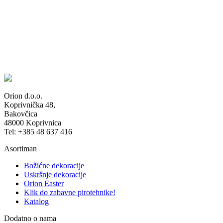
Orion d.o.o.
Koprivnička 48,
Bakovčica
48000 Koprivnica
Tel: +385 48 637 416
Asortiman
Božićne dekoracije
Uskršnje dekoracije
Orion Easter
Klik do zabavne pirotehnike!
Katalog
Dodatno o nama