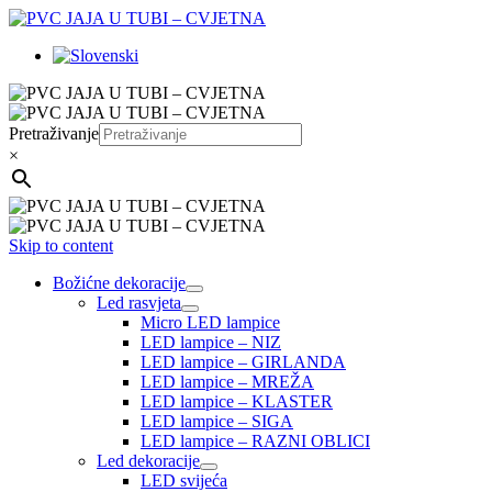
Pretraživanje
×
Skip to content
Božićne dekoracije
Led rasvjeta
Micro LED lampice
LED lampice – NIZ
LED lampice – GIRLANDA
LED lampice – MREŽA
LED lampice – KLASTER
LED lampice – SIGA
LED lampice – RAZNI OBLICI
Led dekoracije
LED svijeća