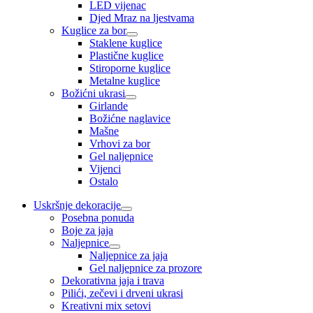
LED vijenac
Djed Mraz na ljestvama
Kuglice za bor
Staklene kuglice
Plastične kuglice
Stiroporne kuglice
Metalne kuglice
Božićni ukrasi
Girlande
Božićne naglavice
Mašne
Vrhovi za bor
Gel naljepnice
Vijenci
Ostalo
Uskršnje dekoracije
Posebna ponuda
Boje za jaja
Naljepnice
Naljepnice za jaja
Gel naljepnice za prozore
Dekorativna jaja i trava
Pilići, zečevi i drveni ukrasi
Kreativni mix setovi