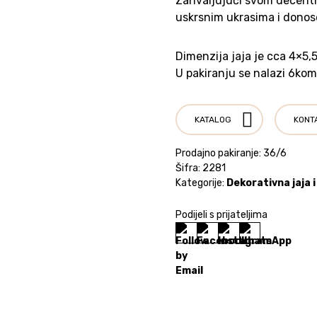
Zahvaljujući svom decentn
uskrsnim ukrasima i donose
Dimenzija jaja je cca 4×5,
U pakiranju se nalazi 6kom
KATALOG
KONT
Prodajno pakiranje: 36/6
Šifra:
2281
Kategorije:
Dekorativna jaja i
Podijeli s prijateljima