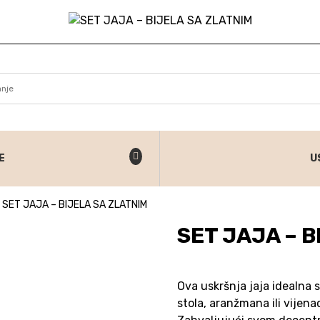
E
U
SET JAJA – BIJELA SA ZLATNIM
SET JAJA – B
Ova uskršnja jaja idealna
stola, aranžmana ili vijena