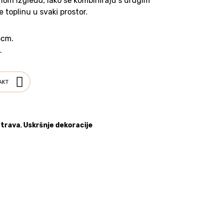
om izgledu, lako se kombiniraju s drugim
 toplinu u svaki prostor.
5cm.
.
AKT
 trava
,
Uskršnje dekoracije