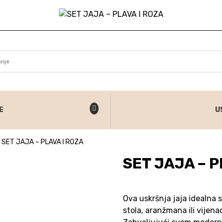
E
U
SET JAJA – PLAVA I ROZA
SET JAJA – P
Ova uskršnja jaja idealna
stola, aranžmana ili vijena