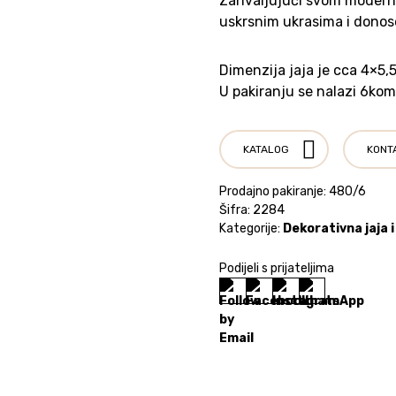
Zahvaljujući svom moderno
uskrsnim ukrasima i donose
Dimenzija jaja je cca 4×5,
U pakiranju se nalazi 6kom
KATALOG
KONT
Prodajno pakiranje: 480/6
Šifra:
2284
Kategorije:
Dekorativna jaja i
Podijeli s prijateljima