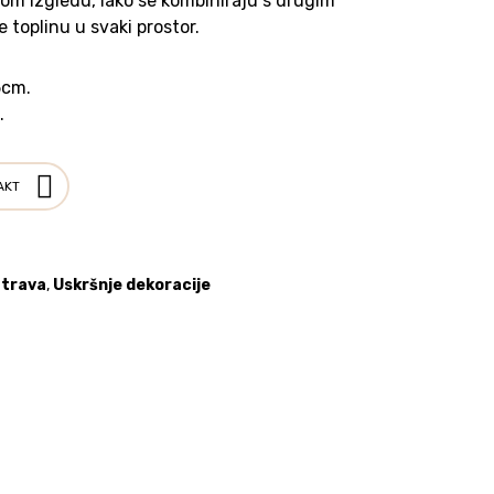
m izgledu, lako se kombiniraju s drugim
 toplinu u svaki prostor.
5cm.
.
AKT
 trava
,
Uskršnje dekoracije