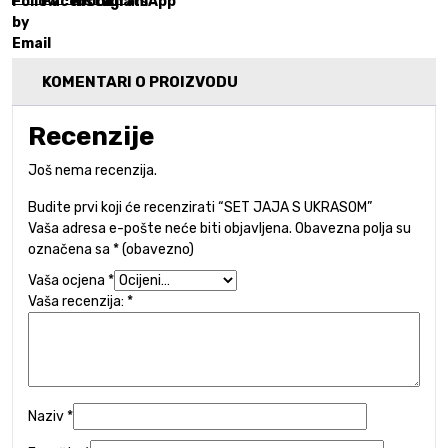
KOMENTARI O PROIZVODU
Recenzije
Još nema recenzija.
Budite prvi koji će recenzirati “SET JAJA S UKRASOM”
Vaša adresa e-pošte neće biti objavljena.
Obavezna polja su
označena sa
* (obavezno)
Vaša ocjena
*
Vaša recenzija:
*
Naziv
*