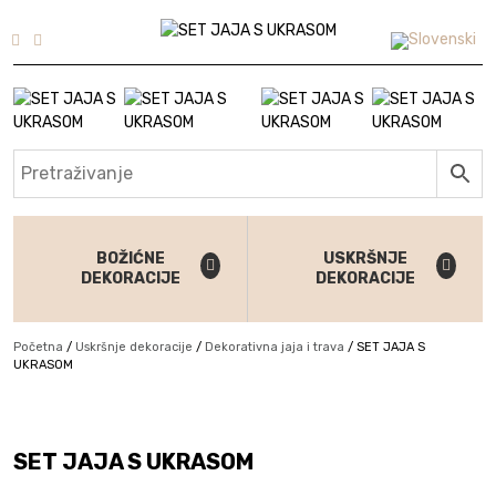
Skip to content
BOŽIĆNE
USKRŠNJE
DEKORACIJE
DEKORACIJE
Početna
/
Uskršnje dekoracije
/
Dekorativna jaja i trava
/
SET JAJA S
UKRASOM
SET JAJA S UKRASOM