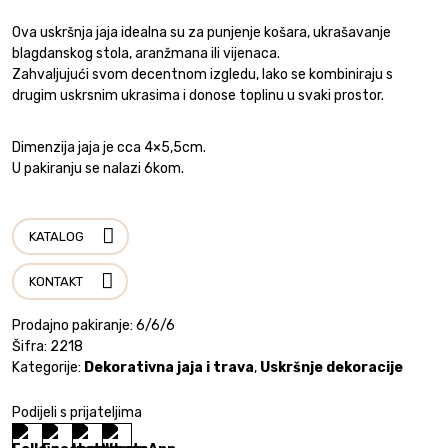
Ova uskršnja jaja idealna su za punjenje košara, ukrašavanje
blagdanskog stola, aranžmana ili vijenaca.
Zahvaljujući svom decentnom izgledu, lako se kombiniraju s
drugim uskrsnim ukrasima i donose toplinu u svaki prostor.
Dimenzija jaja je cca 4×5,5cm.
U pakiranju se nalazi 6kom.
KATALOG
KONTAKT
Prodajno pakiranje: 6/6/6
Šifra:
2218
Kategorije:
Dekorativna jaja i trava
,
Uskršnje dekoracije
Podijeli s prijateljima