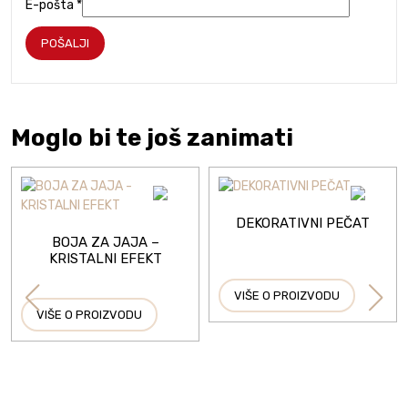
E-pošta
*
Moglo bi te još zanimati
DEKORATIVNI PEČAT
BOJA ZA JAJA –
KRISTALNI EFEKT
VIŠE O PROIZVODU
VIŠE O PROIZVODU