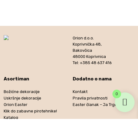
Orion d.o.o.
Koprivnička 48,
Bakovčica
48000 Koprivnica
Tel: +385 48 637 416
Asortiman
Dodatno o nama
Božićne dekoracije
Kontakt
0
Uskršnje dekoracije
Pravila privatnosti
Orion Easter
Easter članak – Ja Trgovac
Klik do zabavne pirotehnike!
Katalog