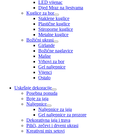
LED vijenac
Djed Mraz na ljestvama
Kuglice za bor
Staklene kuglice
Plastične kuglice
Stiroporne kuglice
Metalne kuglice
Božićni ukrasi
Girlande
Božićne naglavice
Mašne
Vrhovi za bor
Gel naljepnice
Vijenci
Ostalo
Uskršnje dekoracije
Posebna ponuda
Boje za jaja
Naljepnice
Naljepnice za jaja
Gel naljepnice za prozore
Dekorativna jaja i trava
Pilići, zečevi i drveni ukrasi
Kreativni mix setovi