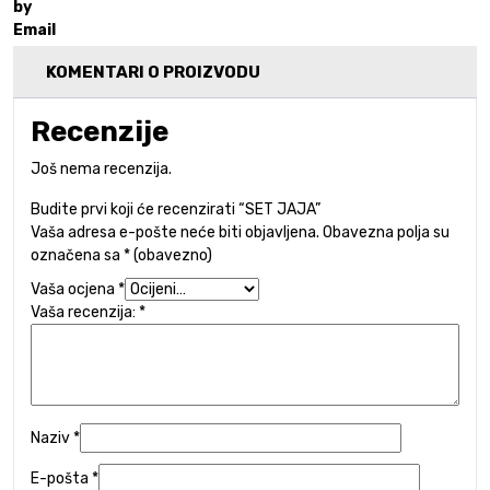
KOMENTARI O PROIZVODU
Recenzije
Još nema recenzija.
Budite prvi koji će recenzirati “SET JAJA”
Vaša adresa e-pošte neće biti objavljena.
Obavezna polja su
označena sa
* (obavezno)
Vaša ocjena
*
Vaša recenzija:
*
Naziv
*
E-pošta
*