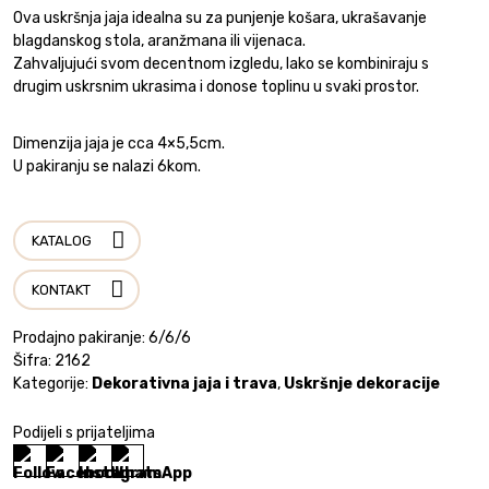
Ova uskršnja jaja idealna su za punjenje košara, ukrašavanje
blagdanskog stola, aranžmana ili vijenaca.
Zahvaljujući svom decentnom izgledu, lako se kombiniraju s
drugim uskrsnim ukrasima i donose toplinu u svaki prostor.
Dimenzija jaja je cca 4×5,5cm.
U pakiranju se nalazi 6kom.
KATALOG
KONTAKT
Prodajno pakiranje: 6/6/6
Šifra:
2162
Kategorije:
Dekorativna jaja i trava
,
Uskršnje dekoracije
Podijeli s prijateljima