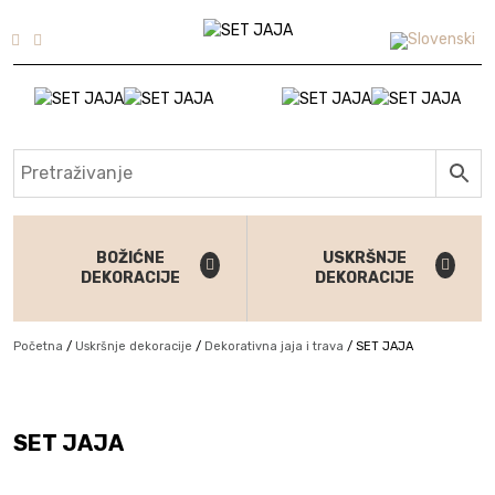
Skip to content
BOŽIĆNE
USKRŠNJE
DEKORACIJE
DEKORACIJE
Početna
/
Uskršnje dekoracije
/
Dekorativna jaja i trava
/
SET JAJA
SET JAJA