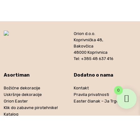
Orion d.o.o.
Koprivnička 48,
Bakovčica
48000 Koprivnica
Tel: +385 48 637 416
Asortiman
Dodatno o nama
Božićne dekoracije
Kontakt
0
Uskršnje dekoracije
Pravila privatnosti
Orion Easter
Easter članak – Ja Trgovac
Klik do zabavne pirotehnike!
Katalog
© 2026. Orion d.o.o.
Izrada web stranice
-
VT