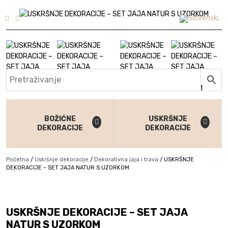
Skip to content
BOŽIĆNE
USKRŠNJE
DEKORACIJE
DEKORACIJE
Početna
/
Uskršnje dekoracije
/
Dekorativna jaja i trava
/
USKRŠNJE
DEKORACIJE – SET JAJA NATUR S UZORKOM
USKRŠNJE DEKORACIJE – SET JAJA
NATUR S UZORKOM