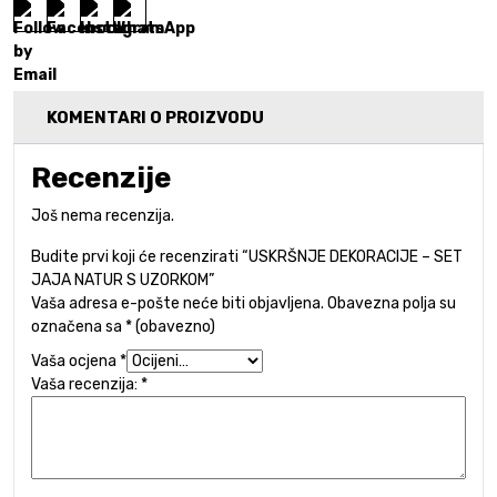
KOMENTARI O PROIZVODU
Recenzije
Još nema recenzija.
Budite prvi koji će recenzirati “USKRŠNJE DEKORACIJE – SET
JAJA NATUR S UZORKOM”
Vaša adresa e-pošte neće biti objavljena.
Obavezna polja su
označena sa
* (obavezno)
Vaša ocjena
*
Vaša recenzija:
*