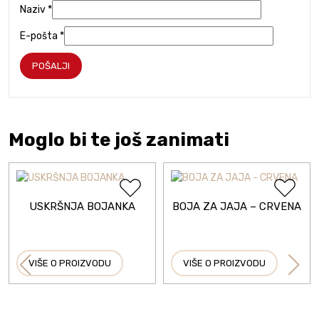
Naziv
*
E-pošta
*
Moglo bi te još zanimati
USKRŠNJA BOJANKA
BOJA ZA JAJA – CRVENA
VIŠE O PROIZVODU
VIŠE O PROIZVODU