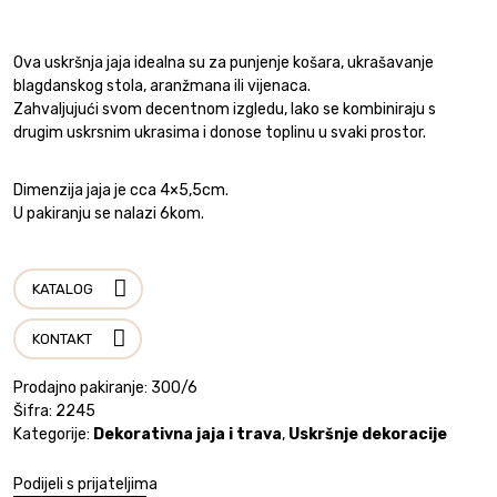
Ova uskršnja jaja idealna su za punjenje košara, ukrašavanje
blagdanskog stola, aranžmana ili vijenaca.
Zahvaljujući svom decentnom izgledu, lako se kombiniraju s
drugim uskrsnim ukrasima i donose toplinu u svaki prostor.
Dimenzija jaja je cca 4×5,5cm.
U pakiranju se nalazi 6kom.
KATALOG
KONTAKT
Prodajno pakiranje: 300/6
Šifra:
2245
Kategorije:
Dekorativna jaja i trava
,
Uskršnje dekoracije
Podijeli s prijateljima