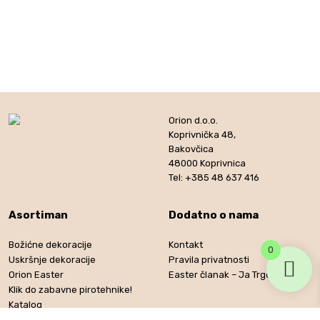
Orion d.o.o.
Koprivnička 48,
Bakovčica
48000 Koprivnica
Tel: +385 48 637 416
Asortiman
Dodatno o nama
Božićne dekoracije
Kontakt
0
Uskršnje dekoracije
Pravila privatnosti
Orion Easter
Easter članak – Ja Trgovac
Klik do zabavne pirotehnike!
Katalog