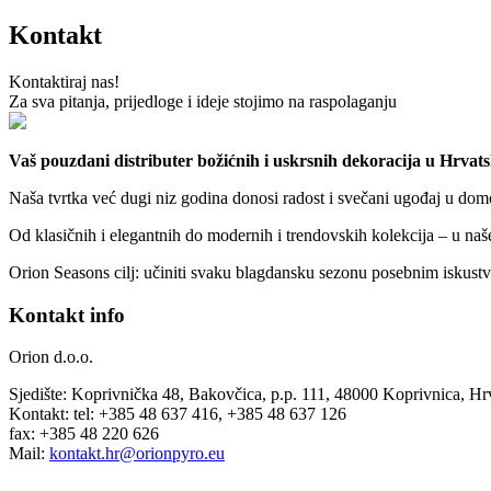
Kontakt
Kontaktiraj nas!
Za sva pitanja, prijedloge i ideje stojimo na raspolaganju
Vaš pouzdani distributer božićnih i uskrsnih dekoracija u Hrvatsk
Naša tvrtka već dugi niz godina donosi radost i svečani ugođaj u domo
Od klasičnih i elegantnih do modernih i trendovskih kolekcija – u naš
Orion Seasons cilj: učiniti svaku blagdansku sezonu posebnim iskustvo
Kontakt info
Orion d.o.o.
Sjedište: Koprivnička 48, Bakovčica, p.p. 111, 48000 Koprivnica, Hr
Kontakt: tel: +385 48 637 416, +385 48 637 126
fax: +385 48 220 626
Mail:
kontakt.hr@orionpyro.eu