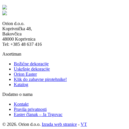
Orion d.o.o.
Koprivnička 48,
Bakovčica
48000 Koprivnica
Tel: +385 48 637 416
Asortiman
Božićne dekoracije
Uskršnje dekoracije
Orion Easter
Klik do zabavne pirotehnike!
Katalog
Dodatno o nama
Kontakt
Pravila privatnosti
Easter članak – Ja Trgovac
© 2026. Orion d.o.o.
Izrada web stranice
-
VT