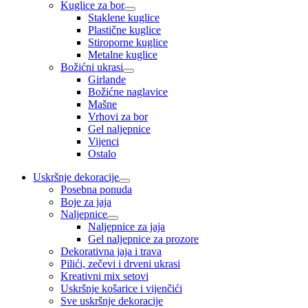
Kuglice za bor
Staklene kuglice
Plastične kuglice
Stiroporne kuglice
Metalne kuglice
Božićni ukrasi
Girlande
Božićne naglavice
Mašne
Vrhovi za bor
Gel naljepnice
Vijenci
Ostalo
Uskršnje dekoracije
Posebna ponuda
Boje za jaja
Naljepnice
Naljepnice za jaja
Gel naljepnice za prozore
Dekorativna jaja i trava
Pilići, zečevi i drveni ukrasi
Kreativni mix setovi
Uskršnje košarice i vijenčići
Sve uskršnje dekoracije