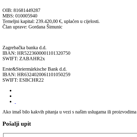
OIB: 81681449287
MBS: 010005940
Temeljni kapital: 239.420,00 €, uplaćen u cijelosti.
Član uprave: Gordana Šimunic
Zagrebačka banka d.d.
IBAN: HR5223600001101320750
SWIFT: ZABAHR2x
Erste&Steiermärkische Bank d.d.
IBAN: HR6324020061101050259
SWIFT: ESBCHR22
Ako imaš bilo kakvih pitanja u vezi s našim uslugama ili proizvodima
Pošalji upit