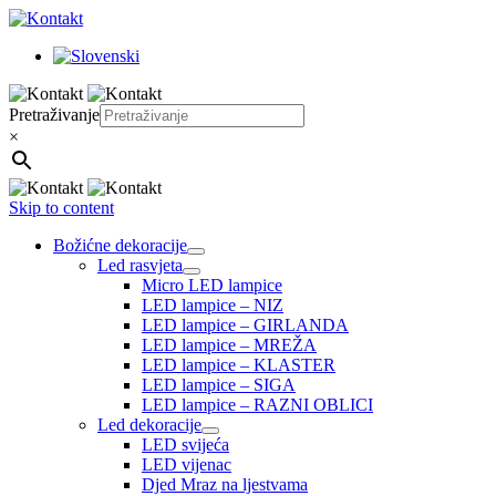
Pretraživanje
×
Skip to content
Božićne dekoracije
Led rasvjeta
Micro LED lampice
LED lampice – NIZ
LED lampice – GIRLANDA
LED lampice – MREŽA
LED lampice – KLASTER
LED lampice – SIGA
LED lampice – RAZNI OBLICI
Led dekoracije
LED svijeća
LED vijenac
Djed Mraz na ljestvama