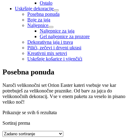
Ostalo
Uskršnje dekoracije
Posebna ponuda
Boje za jaja
Naljepnice
Naljepnice za jaja
Gel naljepnice za prozore
Dekorativna jaja i trava
Pilići, zečevi i drveni ukrasi
Kreativni mix setovi
Uskršnje košarice i vijenčići
Posebna ponuda
Naroči velikonočni set Orion Easter kateri vsebuje vse kar
potrebuješ za velikonočne praznike. Od barv za jajca do
velikonočnih dekoracij. Vse v enem paketu za veselo in pisano
veliko noč!
Prikazuje se svih 6 rezultata
Sortiraj prema