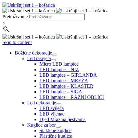
Pretraživanje
×
Skip to content
Božićne dekoracije
Led rasvjeta
Micro LED lampice
LED lampice – NIZ
LED lampice – GIRLANDA
LED lampice – MREŽA
LED lampice – KLASTER
LED lampice – SIGA
LED lampice – RAZNI OBLICI
Led dekoracije
LED svijeća
LED vijenac
Djed Mraz na ljestvama
Kuglice za bor
Staklene kuglice
Plastične kuglice