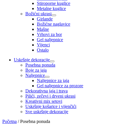
Stiroporne kuglice
Metalne kuglice
Božićni ukrasi
Girlande
Božićne naglavice
Mašne
Vrhovi za bor
Gel naljepnice
Vijenci
Ostalo
Uskršnje dekoracije
Posebna ponuda
Boje za jaja
Naljepnice
Naljepnice za jaja
Gel naljepnice za prozore
Dekorativna jaja i trava
Pilići, zečevi i drveni ukrasi
Kreativni mix setovi
Uskršnje košarice i vijenčići
Sve uskršnje dekoracije
Početna
/
Posebna ponuda