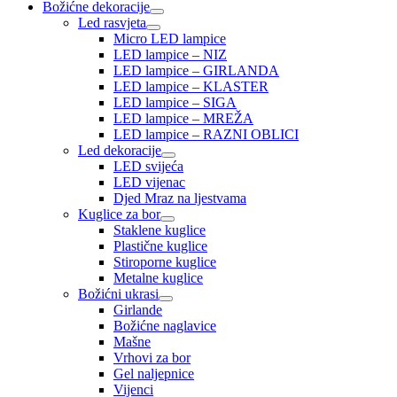
Božićne dekoracije
Led rasvjeta
Micro LED lampice
LED lampice – NIZ
LED lampice – GIRLANDA
LED lampice – KLASTER
LED lampice – SIGA
LED lampice – MREŽA
LED lampice – RAZNI OBLICI
Led dekoracije
LED svijeća
LED vijenac
Djed Mraz na ljestvama
Kuglice za bor
Staklene kuglice
Plastične kuglice
Stiroporne kuglice
Metalne kuglice
Božićni ukrasi
Girlande
Božićne naglavice
Mašne
Vrhovi za bor
Gel naljepnice
Vijenci