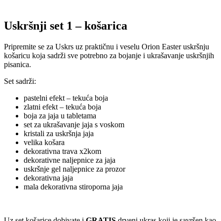
Uskršnji set 1 – košarica
Pripremite se za Uskrs uz praktičnu i veselu Orion Easter uskršnju
košaricu koja sadrži sve potrebno za bojanje i ukrašavanje uskršnjih
pisanica.
Set sadrži:
pastelni efekt – tekuća boja
zlatni efekt – tekuća boja
boja za jaja u tabletama
set za ukrašavanje jaja s voskom
kristali za uskršnja jaja
velika košara
dekorativna trava x2kom
dekorativne naljepnice za jaja
uskršnje gel naljepnice za prozor
dekorativna jaja
mala dekorativna stiroporna jaja
Uz set košarice dobivate i
GRATIS
drveni ukras koji je savršen kao