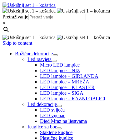
Pretraživanje
×
Skip to content
Božićne dekoracije
Led rasvjeta
Micro LED lampice
LED lampice – NIZ
LED lampice – GIRLANDA
LED lampice – MREŽA
LED lampice – KLASTER
LED lampice – SIGA
LED lampice – RAZNI OBLICI
Led dekoracije
LED svijeća
LED vijenac
Djed Mraz na ljestvama
Kuglice za bor
Staklene kuglice
Plastične kuglice