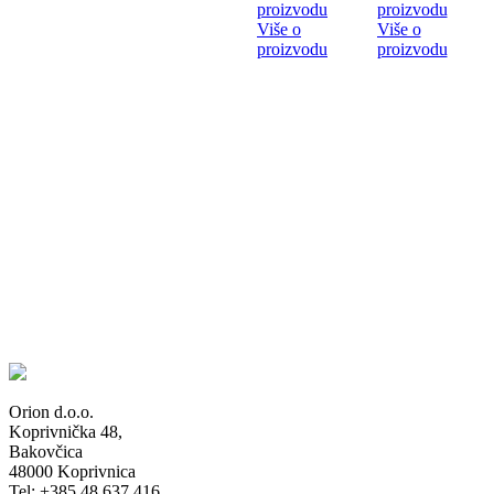
proizvodu
proizvodu
Više o
Više o
proizvodu
proizvodu
Orion d.o.o.
Koprivnička 48,
Bakovčica
48000 Koprivnica
Tel: +385 48 637 416