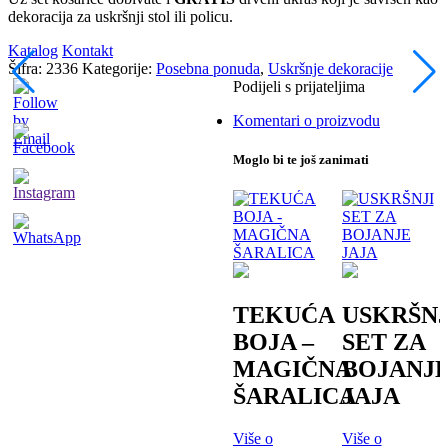
dekoracija za uskršnji stol ili policu.
Katalog
Kontakt
Šifra:
2336
Kategorije:
Posebna ponuda
,
Uskršnje dekoracije
Podijeli s prijateljima
Komentari o proizvodu
Moglo bi te još zanimati
TEKUĆA
USKRŠNJ
BOJA –
SET ZA
MAGIČNA
BOJANJ
ŠARALICA
JAJA
Više o
Više o