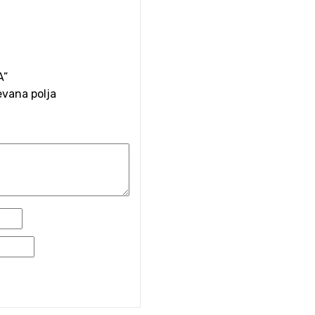
A”
vana polja