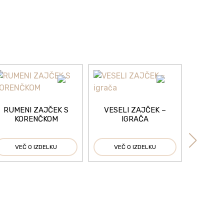
RUMENI ZAJČEK S
VESELI ZAJČEK –
KORENČKOM
IGRAČA
VEČ O IZDELKU
VEČ O IZDELKU
JAJCA Z
KOS 
VEČ