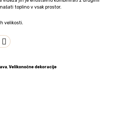
 videza jih je enostavno kombinirati z drugimi
našati toplino v vsak prostor.
h velikosti.
rava
,
Velikonočne dekoracije