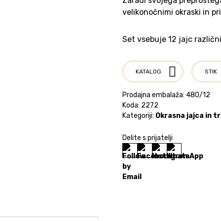
Zaradi svojega preprostega
velikonočnimi okraski in pri
Set vsebuje 12 jajc različni
KATALOG
STIK
Prodajna embalaža: 480/12
Koda:
2272
Kategoriji:
Okrasna jajca in t
Delite s prijatelji