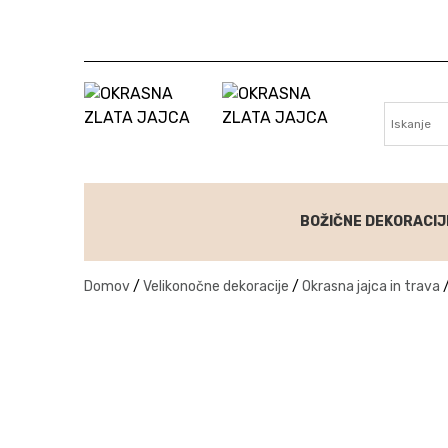
nske pasice
BOŽIČNE DEKORACIJ
Domov
/
Velikonočne dekoracije
/
Okrasna jajca in trava