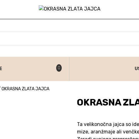
E
U
/
OKRASNA ZLATA JAJCA
OKRASNA ZL
Ta velikonočna jajca so id
mize, aranžmaje ali venčke