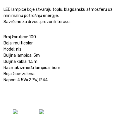
LED lampice koje stvaraju toplu, blagdansku atmosferu uz
minimalnu potrošnju energije.
Savršene za drvce, prozor ili terasu.
Broj žaruljica: 100
Boja: multicolor
Model: niz
Duljina lampica: 5m
Duljina kabla: 1,5m
Razmak između lampica: 5cm
Boja žice: zelena
Napon: 4.5V=2.7W, IP44